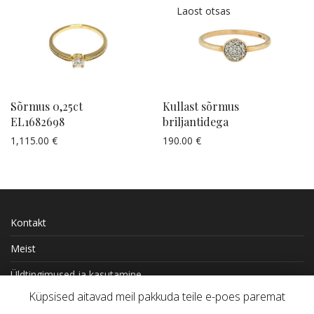
Sõrmus 0,25ct
Kullast sõrmus
EL1682698
briljantidega
1,115.00
€
190.00
€
Küsi pakkumist
Küsi pakkumist
Kontakt
Meist
Üldtingimused ja kasutamine
Küpsised aitavad meil pakkuda teile e-poes paremat
Kohaletoimetamine ja tasumine