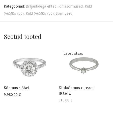
Kategooriad:
Briljantidega ehted
,
Kihlasõrmused
,
Kuld
(Au585/750)
,
Kuld (Au585/750)
,
Sõrmused
Seotud tooted
Sõrmus 1,66ct
Kihlaõrmus 0,051ct
BO204
9,980.00
€
Küsi pakkumist
315.00
€
Küsi pakkumist