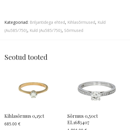
Kategooriad:
Briljantidega ehted
,
Kihlasõrmused
,
Kuld
(Au585/750)
,
Kuld (Au585/750)
,
Sõrmused
Seotud tooted
Kihlasõrmus 0,15ct
Sõrmus 0,50ct
EL1683407
685.00
€
Küsi pakkumist