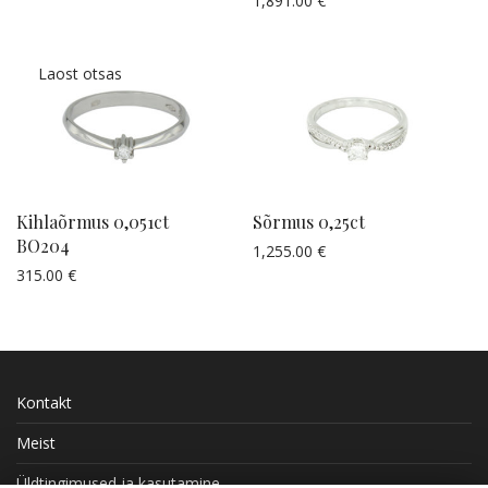
1,891.00
€
Küsi pakkumist
Kihlaõrmus 0,051ct
Sõrmus 0,25ct
BO204
1,255.00
€
Küsi pakkumist
315.00
€
Küsi pakkumist
Kontakt
Meist
Üldtingimused ja kasutamine