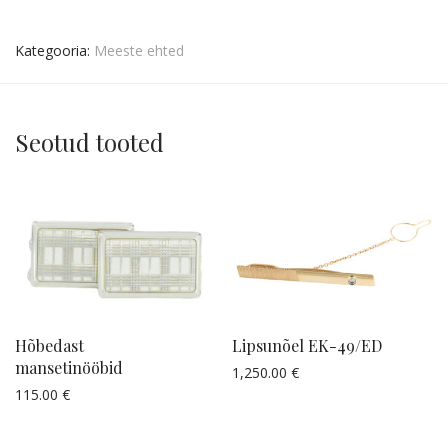
Kategooria:
Meeste ehted
Seotud tooted
Hõbedast
Lipsunõel EK-49/ED
mansetinööbid
1,250.00
€
Küsi pakkumist
115.00
€
Küsi pakkumist