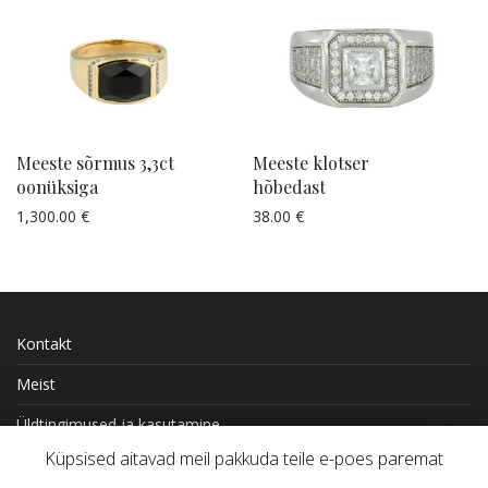
Meeste sõrmus 3,3ct
Meeste klotser
oonüksiga
hõbedast
1,300.00
€
38.00
€
Küsi pakkumist
Küsi pakkumist
Kontakt
Meist
Üldtingimused ja kasutamine
Küpsised aitavad meil pakkuda teile e-poes paremat
Kohaletoimetamine ja tasumine