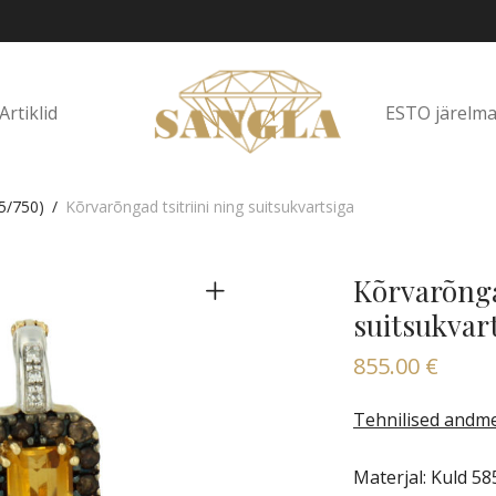
ESTO järelm
Artiklid
5/750)
/
Kõrvarõngad tsitriini ning suitsukvartsiga
Kõrvarõnga
suitsukvar
855.00
€
Tehnilised andm
Materjal: Kuld 58