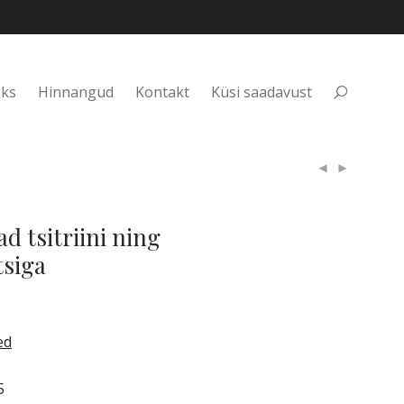
aks
Hinnangud
Kontakt
Küsi saadavust
d tsitriini ning
tsiga
ed
5