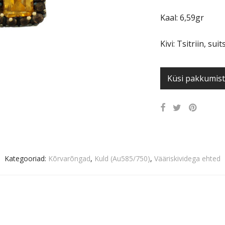
Kaal: 6,59gr
Kivi: Tsitriin, s
Küsi pakkumist
Kategooriad:
Kõrvarõngad
,
Kuld (Au585/750)
,
Vääriskividega ehted