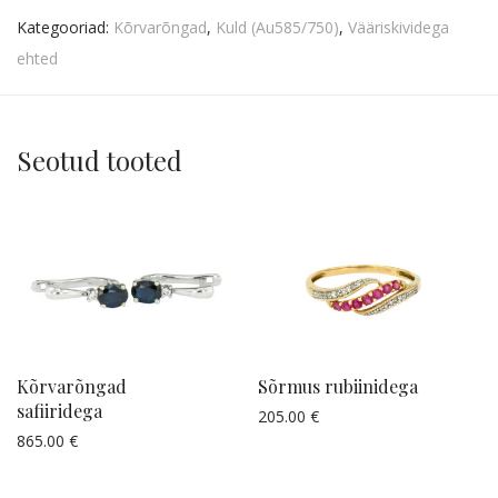
Kategooriad:
Kõrvarõngad
,
Kuld (Au585/750)
,
Vääriskividega
ehted
Seotud tooted
Kõrvarõngad
Sõrmus rubiinidega
safiiridega
205.00
€
Küsi pakkumist
865.00
€
Küsi pakkumist