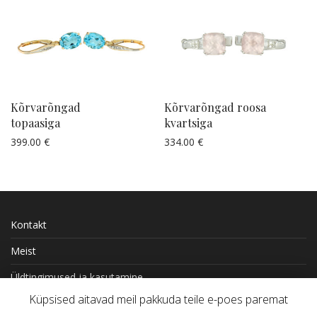
Kõrvarõngad
Kõrvarõngad roosa
topaasiga
kvartsiga
399.00
€
334.00
€
Küsi pakkumist
Küsi pakkumist
Kontakt
Meist
Üldtingimused ja kasutamine
Küpsised aitavad meil pakkuda teile e-poes paremat
Kohaletoimetamine ja tasumine