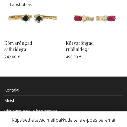
Kõrvarõngad
Kõrvarõngad
safiiridega
rubiinidega
242.00
€
490.00
€
Küsi pakkumist
Küsi pakkumist
Kontakt
Meist
Üldtingimused ja kasutamine
Küpsised aitavad meil pakkuda teile e-poes paremat
Kohaletoimetamine ja tasumine