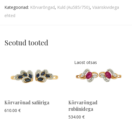
Kategooriad:
Kõrvarõngad
,
Kuld (Au585/750)
,
Vääriskividega
ehted
Seotud tooted
Kõrvarõnad safiiriga
Kõrvarõngad
rubiinidega
610.00
€
Küsi pakkumist
534.00
€
Küsi pakkumist