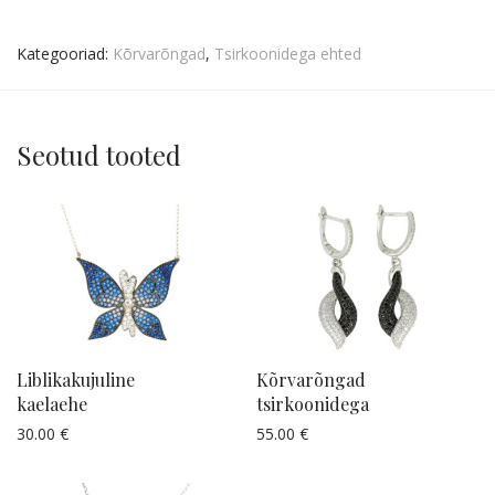
Kategooriad:
Kõrvarõngad
,
Tsirkoonidega ehted
Seotud tooted
Liblikakujuline
Kõrvarõngad
kaelaehe
tsirkoonidega
30.00
€
55.00
€
Küsi pakkumist
Küsi pakkumist