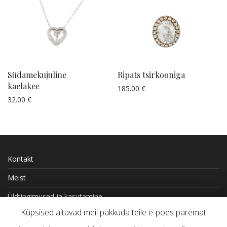
Südamekujuline
Ripats tsirkooniga
kaelakee
185.00
€
Küsi pakkumist
32.00
€
Küsi pakkumist
Kontakt
Meist
Üldtingimused ja kasutamine
Küpsised aitavad meil pakkuda teile e-poes paremat
Kohaletoimetamine ja tasumine