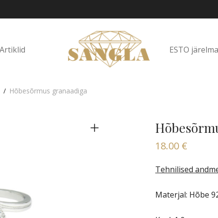
ESTO järelm
Artiklid
/
Hõbesõrmus granaadiga
Hõbesõrmu
18.00
€
Tehnilised andme
Materjal: Hõbe 9