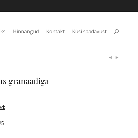
aks
Hinnangud
Kontakt
Küsi saadavust
s granaadiga
d:
25