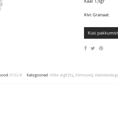
Kaal: 1,9gr
Kivi: Granaat
Küsi pakkumist
kood:
0152-R
Kategooriad:
Hõbe (Ag925)
,
Sõrmused
,
Vääriskivideg