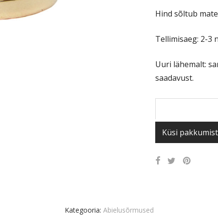
Hind sõltub materj
Tellimisaeg: 2-3 
Uuri lähemalt: s
saadavust.
Küsi pakkumist
Kategooria:
Abielusõrmused