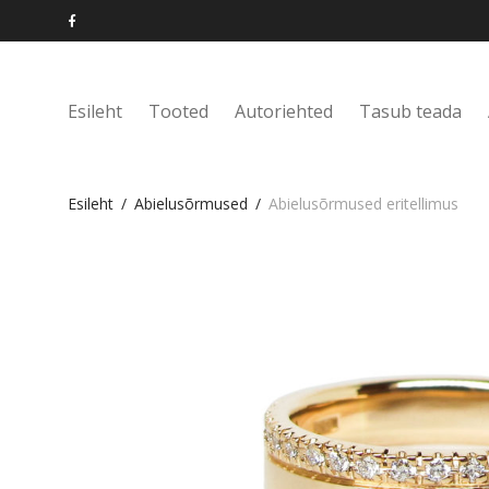
Esileht
Tooted
Autoriehted
Tasub teada
Esileht
/
Abielusõrmused
/
Abielusõrmused eritellimus