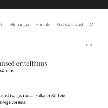
aks
Hinnangud
Kontakt
Küsi saadavust
used eritellimus
usõrmus.
ullast (valge, roosa, kollane) või Teie
kiviga või ilma.