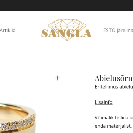
ESTO järelm
Artiklid
Abielusõrm
Eritellimus abiel
Lisainfo
:
Võimalik tellida k
enda materjalist, 