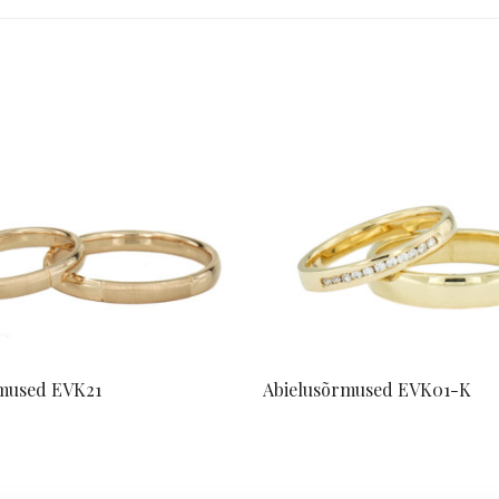
mused EVK21
Abielusõrmused EVK01-K
kumist
Küsi pakkumist