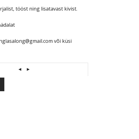
alist, tööst ning lisatavast kivist.
nädalat
anglasalong@gmail.com või küsi