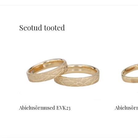
Seotud tooted
Abielusõrmused EVK23
Abielusõr
Küsi pakkumist
Küsi pak