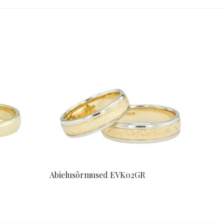
Abielusõrmused EVK02GR
Küsi pakkumist